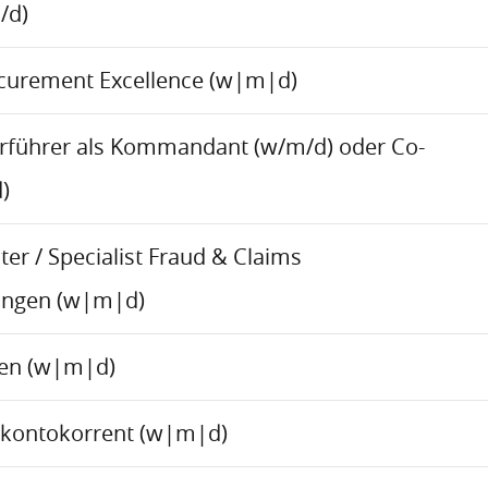
/d)
ocurement Excellence (w|m|d)
rführer als Kommandant (w/m/d) oder Co-
)
er / Specialist Fraud & Claims
ungen (w|m|d)
ren (w|m|d)
skontokorrent (w|m|d)