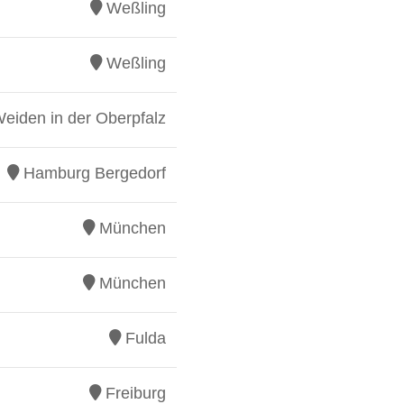
Weßling
Weßling
eiden in der Oberpfalz
Hamburg Bergedorf
München
München
Fulda
Freiburg