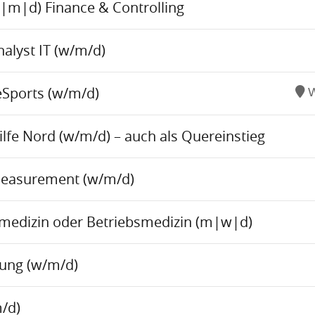
w|m|d) Finance & Controlling
alyst IT (w/m/d)
eSports (w/m/d)
W
fe Nord (w/m/d) – auch als Quereinstieg
Measurement (w/m/d)
tsmedizin oder Betriebsmedizin (m|w|d)
tung (w/m/d)
/d)