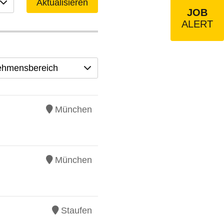
Aktualisieren
JOB
ALERT
ehmensbereich
München
München
Staufen