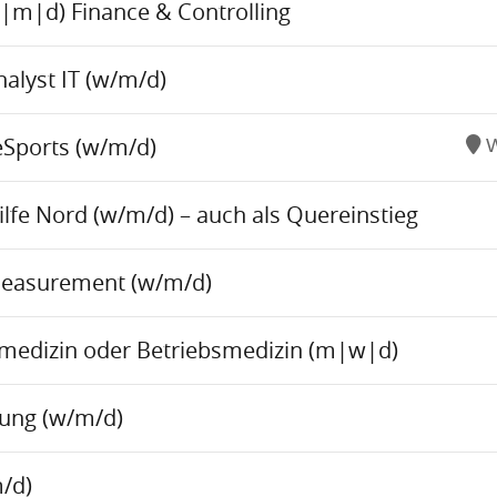
w|m|d) Finance & Controlling
alyst IT (w/m/d)
eSports (w/m/d)
W
fe Nord (w/m/d) – auch als Quereinstieg
Measurement (w/m/d)
tsmedizin oder Betriebsmedizin (m|w|d)
tung (w/m/d)
/d)