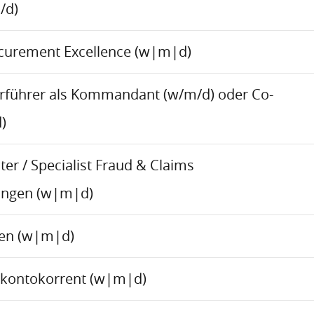
/d)
ocurement Excellence (w|m|d)
rführer als Kommandant (w/m/d) oder Co-
)
er / Specialist Fraud & Claims
ungen (w|m|d)
ren (w|m|d)
skontokorrent (w|m|d)