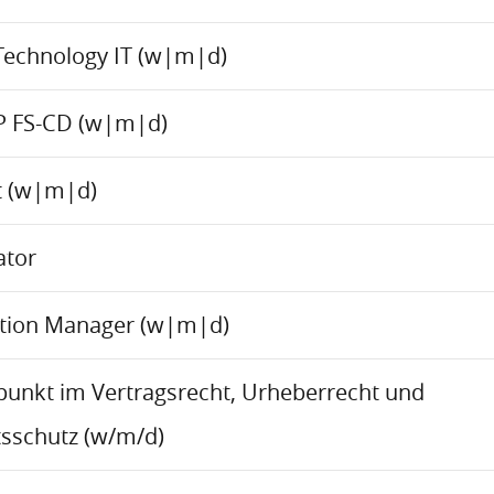
Technology IT (w|m|d)
P FS-CD (w|m|d)
ct (w|m|d)
ator
ation Manager (w|m|d)
rpunkt im Vertragsrecht, Urheberrecht und
sschutz (w/m/d)