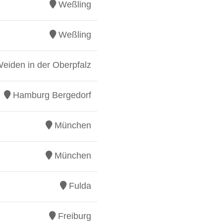
Weßling
Weßling
eiden in der Oberpfalz
Hamburg Bergedorf
München
München
Fulda
Freiburg