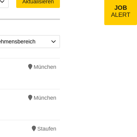
Aktualisieren
JOB
ALERT
ehmensbereich
München
München
Staufen