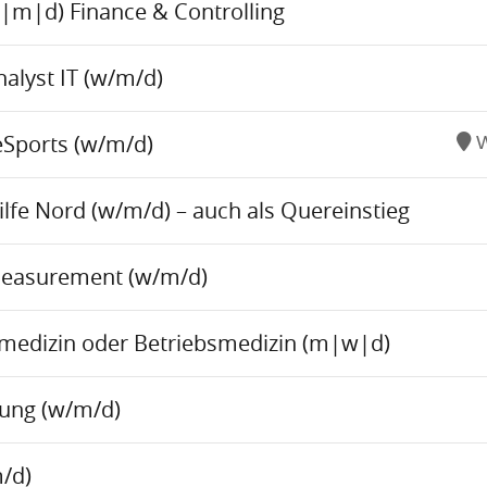
w|m|d) Finance & Controlling
alyst IT (w/m/d)
eSports (w/m/d)
W
fe Nord (w/m/d) – auch als Quereinstieg
Measurement (w/m/d)
tsmedizin oder Betriebsmedizin (m|w|d)
tung (w/m/d)
/d)