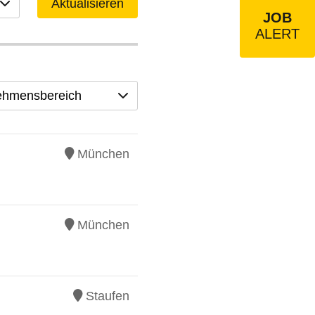
Aktualisieren
JOB
ALERT
ehmensbereich
München
München
Staufen