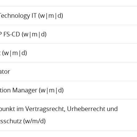
Technology IT (w|m|d)
P FS-CD (w|m|d)
ct (w|m|d)
ator
ation Manager (w|m|d)
rpunkt im Vertragsrecht, Urheberrecht und
sschutz (w/m/d)