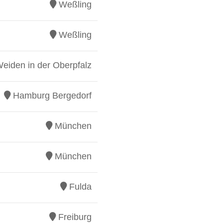
Weßling
Weßling
eiden in der Oberpfalz
Hamburg Bergedorf
München
München
Fulda
Freiburg