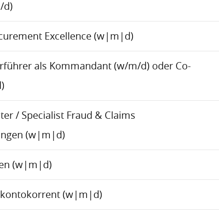
/d)
ocurement Excellence (w|m|d)
rführer als Kommandant (w/m/d) oder Co-
)
er / Specialist Fraud & Claims
ungen (w|m|d)
ren (w|m|d)
skontokorrent (w|m|d)