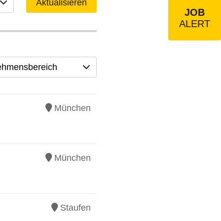
Aktualisieren
JOB
ALERT
ehmensbereich
München
München
Staufen