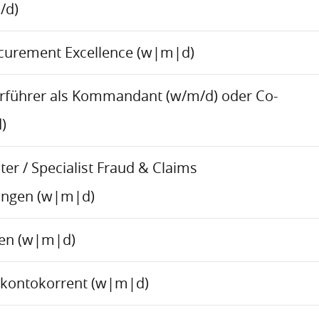
/d)
ocurement Excellence (w|m|d)
rführer als Kommandant (w/m/d) oder Co-
)
er / Specialist Fraud & Claims
ungen (w|m|d)
ren (w|m|d)
skontokorrent (w|m|d)