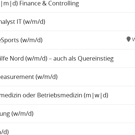
w|m|d) Finance & Controlling
alyst IT (w/m/d)
eSports (w/m/d)
W
fe Nord (w/m/d) – auch als Quereinstieg
Measurement (w/m/d)
tsmedizin oder Betriebsmedizin (m|w|d)
tung (w/m/d)
/d)