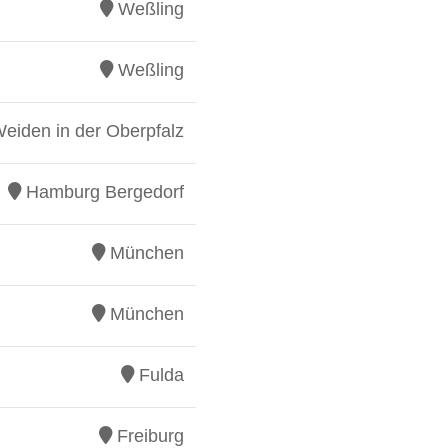
Weßling
Weßling
eiden in der Oberpfalz
Hamburg Bergedorf
München
München
Fulda
Freiburg