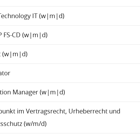
Technology IT (w|m|d)
P FS-CD (w|m|d)
ct (w|m|d)
ator
ation Manager (w|m|d)
rpunkt im Vertragsrecht, Urheberrecht und
sschutz (w/m/d)