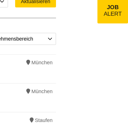
Aktualisieren
JOB
ALERT
ehmensbereich
München
München
Staufen