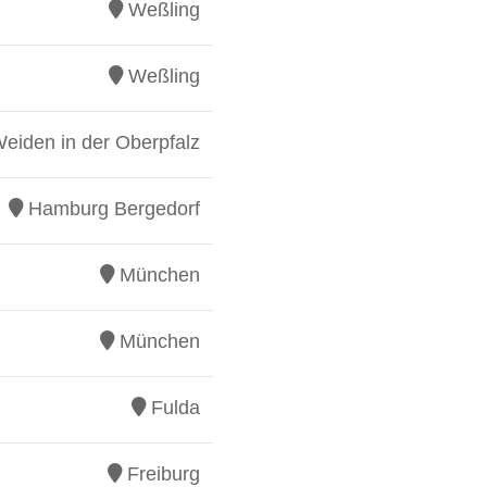
Weßling
Weßling
eiden in der Oberpfalz
Hamburg Bergedorf
München
München
Fulda
Freiburg