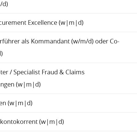
/d)
ocurement Excellence (w|m|d)
rführer als Kommandant (w/m/d) oder Co-
)
er / Specialist Fraud & Claims
ungen (w|m|d)
ren (w|m|d)
skontokorrent (w|m|d)