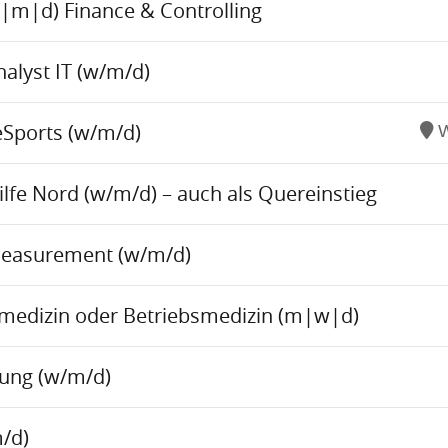
w|m|d) Finance & Controlling
alyst IT (w/m/d)
eSports (w/m/d)
W
fe Nord (w/m/d) – auch als Quereinstieg
Measurement (w/m/d)
tsmedizin oder Betriebsmedizin (m|w|d)
tung (w/m/d)
/d)