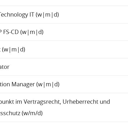
Technology IT (w|m|d)
P FS-CD (w|m|d)
ct (w|m|d)
ator
ation Manager (w|m|d)
rpunkt im Vertragsrecht, Urheberrecht und
sschutz (w/m/d)