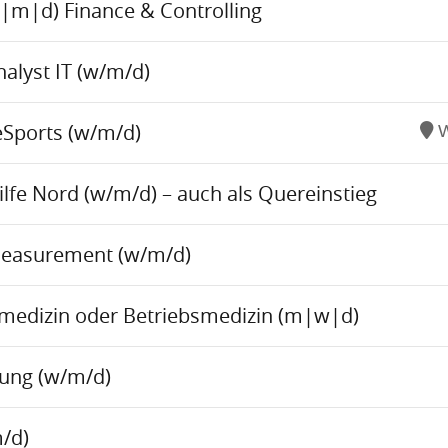
w|m|d) Finance & Controlling
alyst IT (w/m/d)
eSports (w/m/d)
W
fe Nord (w/m/d) – auch als Quereinstieg
Measurement (w/m/d)
tsmedizin oder Betriebsmedizin (m|w|d)
tung (w/m/d)
/d)