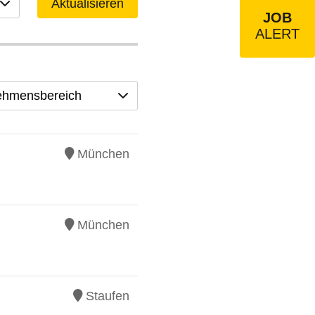
Aktualisieren
JOB
ALERT
ehmensbereich
München
München
Staufen