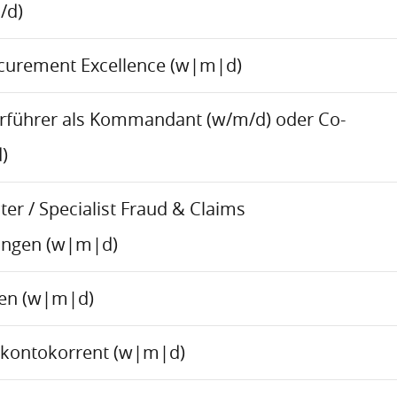
/d)
ocurement Excellence (w|m|d)
rführer als Kommandant (w/m/d) oder Co-
)
er / Specialist Fraud & Claims
ungen (w|m|d)
ren (w|m|d)
skontokorrent (w|m|d)