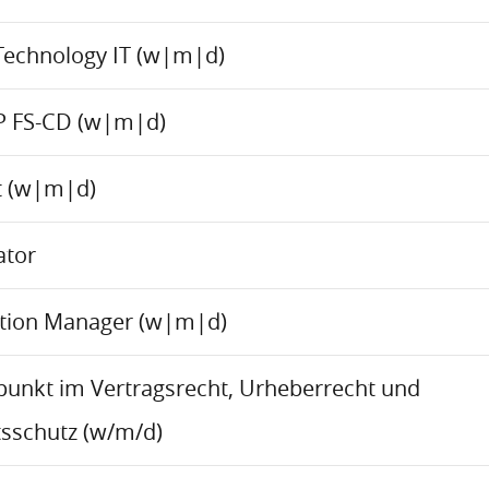
Technology IT (w|m|d)
P FS-CD (w|m|d)
ct (w|m|d)
ator
ation Manager (w|m|d)
rpunkt im Vertragsrecht, Urheberrecht und
sschutz (w/m/d)