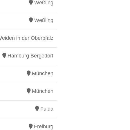
Weßling
Weßling
eiden in der Oberpfalz
Hamburg Bergedorf
München
München
Fulda
Freiburg