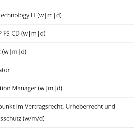
Technology IT (w|m|d)
P FS-CD (w|m|d)
ct (w|m|d)
ator
ation Manager (w|m|d)
rpunkt im Vertragsrecht, Urheberrecht und
sschutz (w/m/d)