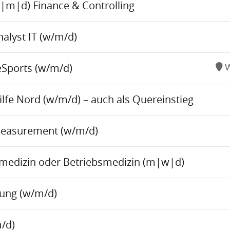
w|m|d) Finance & Controlling
alyst IT (w/m/d)
eSports (w/m/d)
W
fe Nord (w/m/d) – auch als Quereinstieg
Measurement (w/m/d)
tsmedizin oder Betriebsmedizin (m|w|d)
tung (w/m/d)
/d)