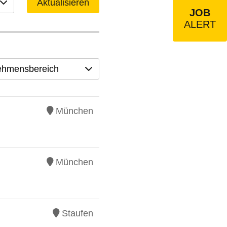
Aktualisieren
JOB
ALERT
ehmensbereich
München
München
Staufen