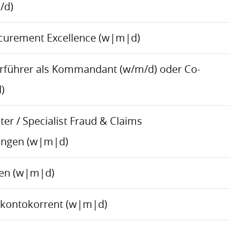
/d)
ocurement Excellence (w|m|d)
rführer als Kommandant (w/m/d) oder Co-
)
er / Specialist Fraud & Claims
ungen (w|m|d)
ren (w|m|d)
skontokorrent (w|m|d)