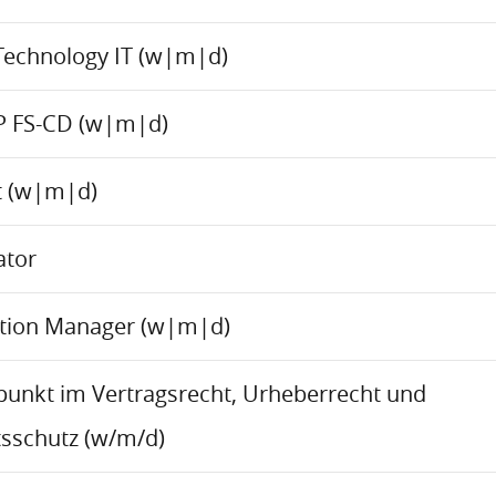
Technology IT (w|m|d)
P FS-CD (w|m|d)
ct (w|m|d)
ator
ation Manager (w|m|d)
rpunkt im Vertragsrecht, Urheberrecht und
sschutz (w/m/d)