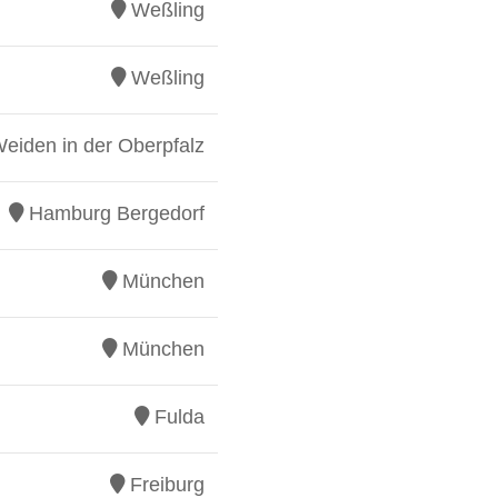
Weßling
Weßling
eiden in der Oberpfalz
Hamburg Bergedorf
München
München
Fulda
Freiburg