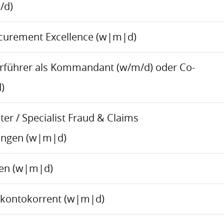
/d)
ocurement Excellence (w|m|d)
rführer als Kommandant (w/m/d) oder Co-
)
er / Specialist Fraud & Claims
ungen (w|m|d)
ren (w|m|d)
skontokorrent (w|m|d)