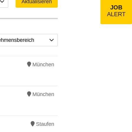
Aktualisieren
JOB
ALERT
ehmensbereich
München
München
Staufen