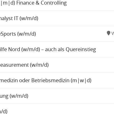
w|m|d) Finance & Controlling
alyst IT (w/m/d)
eSports (w/m/d)
W
fe Nord (w/m/d) – auch als Quereinstieg
Measurement (w/m/d)
tsmedizin oder Betriebsmedizin (m|w|d)
tung (w/m/d)
/d)