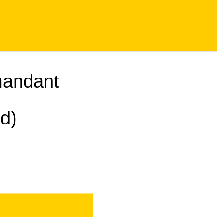
mandant
d)