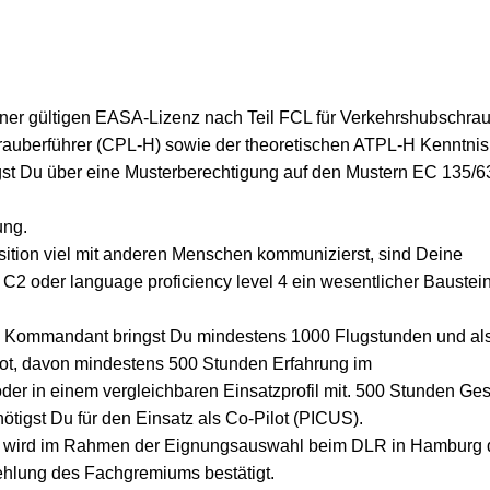
einer gültigen EASA-Lizenz nach Teil FCL für Verkehrshubschra
auberführer (CPL-H) sowie der theoretischen ATPL-H Kenntnis
gst Du über eine Musterberechtigung auf den Mustern EC 135/
ung.
sition viel mit anderen Menschen kommunizierst, sind Deine
C2 oder language proficiency level 4 ein wesentlicher Baustei
ls Kommandant bringst Du mindestens 1000 Flugstunden und al
ilot, davon mindestens 500 Stunden Erfahrung im
oder in einem vergleichbaren Einsatzprofil mit. 500 Stunden Ge
tigst Du für den Einsatz als Co-Pilot (PICUS).
on wird im Rahmen der Eignungsauswahl beim DLR in Hamburg 
ehlung des Fachgremiums bestätigt.