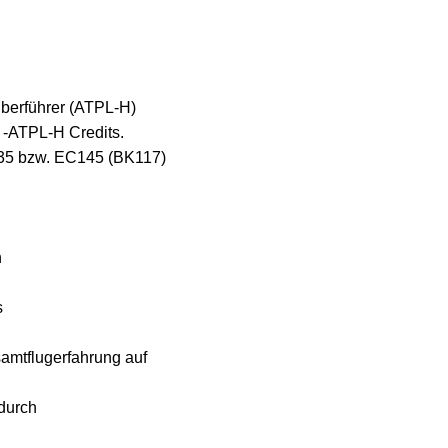
uberführer (ATPL-H)
 -ATPL-H Credits.
635 bzw. EC145 (BK117)
n
s
samtflugerfahrung auf
durch