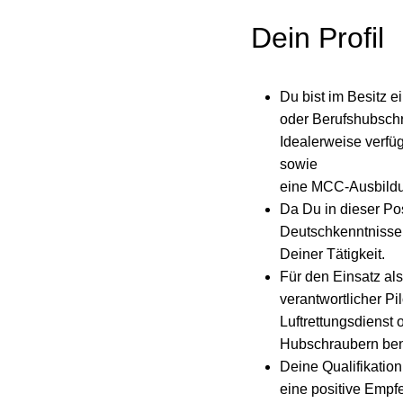
Dein Profil
Du bist im Besitz 
oder Berufshubschr
Idealerweise verfü
sowie
eine MCC-Ausbild
Da Du in dieser Po
Deutschkenntnisse 
Deiner Tätigkeit.
Für den Einsatz a
verantwortlicher P
Luftrettungsdienst 
Hubschraubern benö
Deine Qualifikati
eine positive Empf