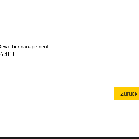
ewerbermanagement
6 4111
Zurück