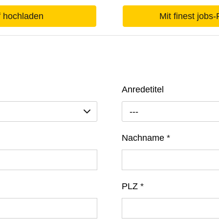
f hochladen
Mit finest jobs
Anredetitel
---
Nachname
*
PLZ
*