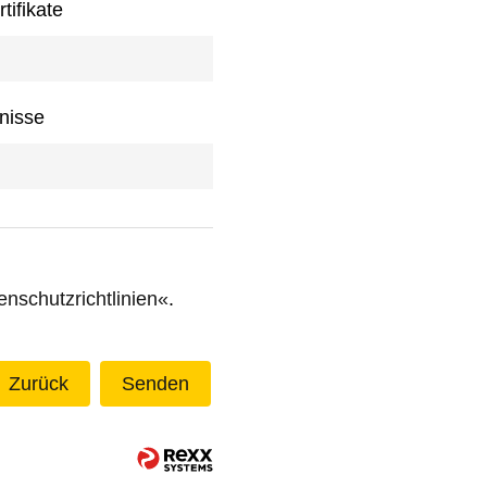
tifikate
nisse
enschutzrichtlinien
.
Zurück
Senden