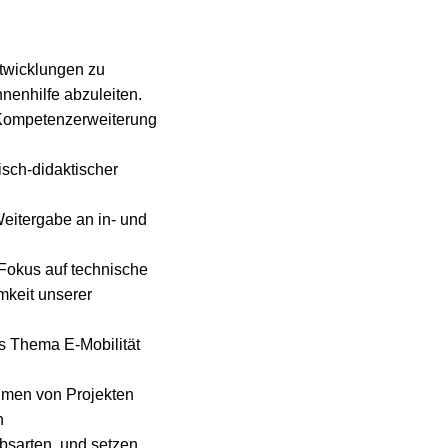
ntwicklungen zu
nenhilfe abzuleiten.
 Kompetenzerweiterung
isch-didaktischer
eitergabe an in- und
 Fokus auf technische
mkeit unserer
as Thema E-Mobilität
hmen von Projekten
n
bsarten, und setzen