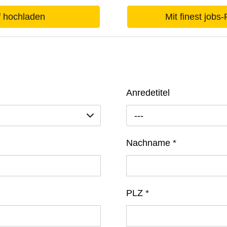
f hochladen
Mit finest jobs
Anredetitel
---
Nachname
*
PLZ
*