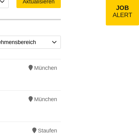
Aktualisieren
JOB
ALERT
ehmensbereich
München
München
Staufen