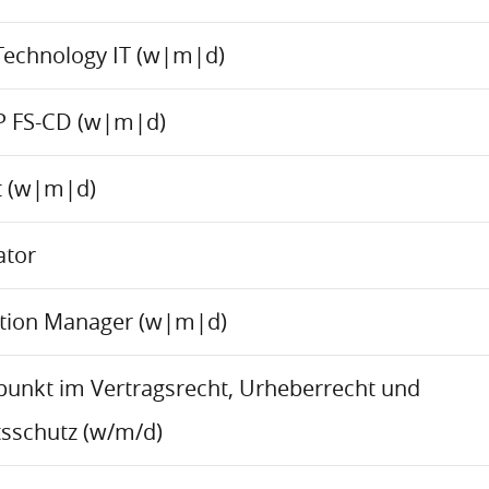
Technology IT (w|m|d)
P FS-CD (w|m|d)
ct (w|m|d)
ator
ation Manager (w|m|d)
rpunkt im Vertragsrecht, Urheberrecht und
sschutz (w/m/d)