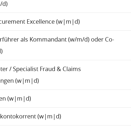
/d)
ocurement Excellence (w|m|d)
rführer als Kommandant (w/m/d) oder Co-
)
er / Specialist Fraud & Claims
ungen (w|m|d)
ren (w|m|d)
skontokorrent (w|m|d)