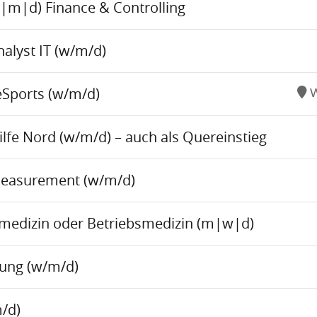
w|m|d) Finance & Controlling
alyst IT (w/m/d)
eSports (w/m/d)
W
fe Nord (w/m/d) – auch als Quereinstieg
Measurement (w/m/d)
tsmedizin oder Betriebsmedizin (m|w|d)
tung (w/m/d)
/d)