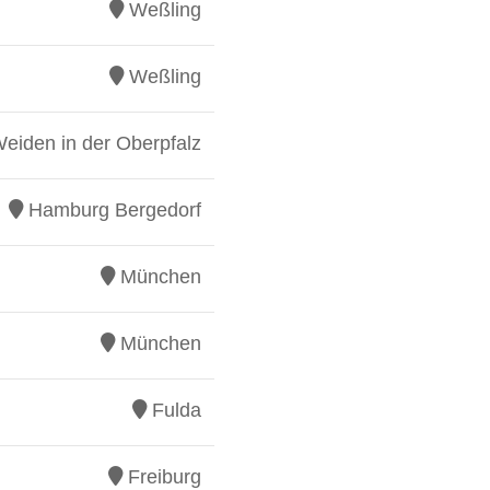
Weßling
Weßling
eiden in der Oberpfalz
Hamburg Bergedorf
München
München
Fulda
Freiburg