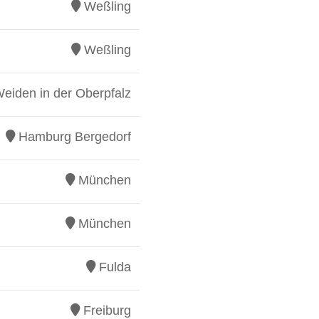
Weßling
Weßling
eiden in der Oberpfalz
Hamburg Bergedorf
München
München
Fulda
Freiburg