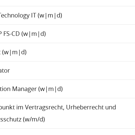
Technology IT (w|m|d)
P FS-CD (w|m|d)
ct (w|m|d)
ator
ation Manager (w|m|d)
rpunkt im Vertragsrecht, Urheberrecht und
sschutz (w/m/d)