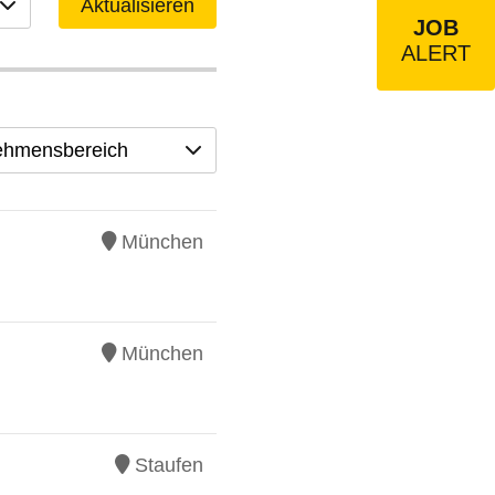
Aktualisieren
JOB
ALERT
ehmensbereich
München
München
Staufen