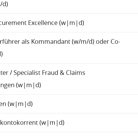
/d)
ocurement Excellence (w|m|d)
rführer als Kommandant (w/m/d) oder Co-
)
er / Specialist Fraud & Claims
ungen (w|m|d)
ren (w|m|d)
skontokorrent (w|m|d)