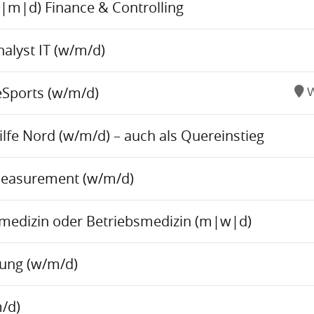
w|m|d) Finance & Controlling
alyst IT (w/m/d)
eSports (w/m/d)
W
fe Nord (w/m/d) – auch als Quereinstieg
Measurement (w/m/d)
tsmedizin oder Betriebsmedizin (m|w|d)
tung (w/m/d)
/d)