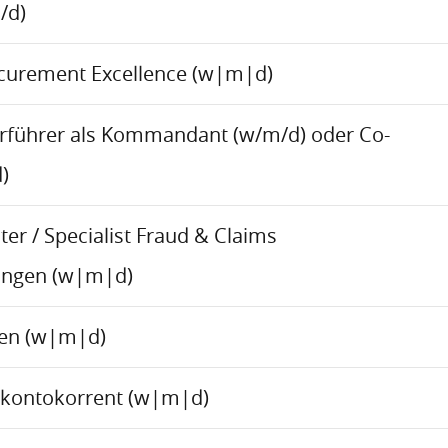
/d)
ocurement Excellence (w|m|d)
rführer als Kommandant (w/m/d) oder Co-
)
er / Specialist Fraud & Claims
ungen (w|m|d)
ren (w|m|d)
skontokorrent (w|m|d)