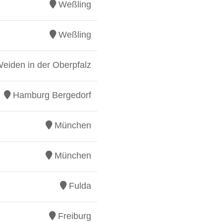
Weßling
Weßling
eiden in der Oberpfalz
Hamburg Bergedorf
München
München
Fulda
Freiburg