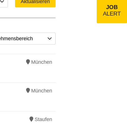
Aktualisieren
JOB
ALERT
ehmensbereich
München
München
Staufen