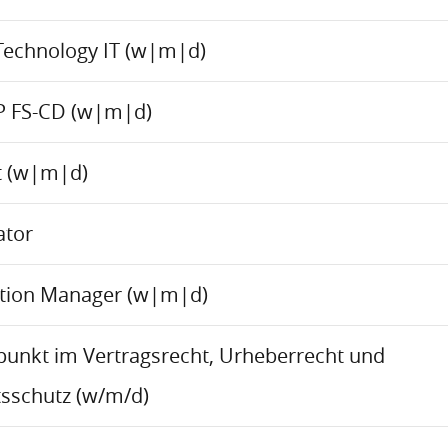
Technology IT (w|m|d)
P FS-CD (w|m|d)
ct (w|m|d)
ator
ation Manager (w|m|d)
rpunkt im Vertragsrecht, Urheberrecht und
sschutz (w/m/d)