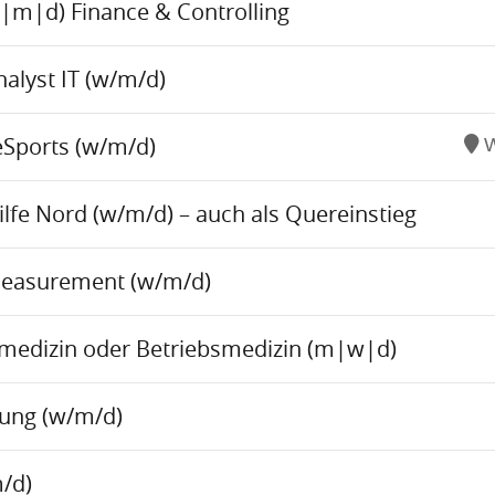
w|m|d) Finance & Controlling
alyst IT (w/m/d)
eSports (w/m/d)
W
fe Nord (w/m/d) – auch als Quereinstieg
Measurement (w/m/d)
tsmedizin oder Betriebsmedizin (m|w|d)
tung (w/m/d)
/d)