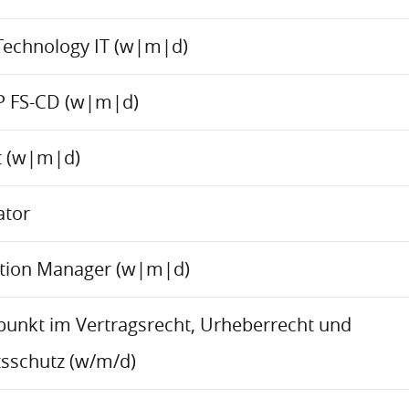
Technology IT (w|m|d)
P FS-CD (w|m|d)
ct (w|m|d)
ator
ation Manager (w|m|d)
rpunkt im Vertragsrecht, Urheberrecht und
sschutz (w/m/d)