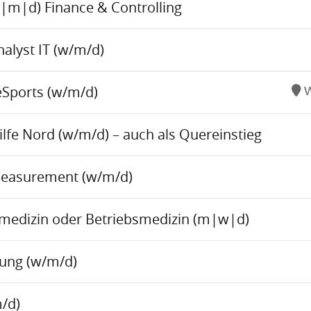
w|m|d) Finance & Controlling
alyst IT (w/m/d)
eSports (w/m/d)
W
fe Nord (w/m/d) – auch als Quereinstieg
Measurement (w/m/d)
tsmedizin oder Betriebsmedizin (m|w|d)
tung (w/m/d)
/d)