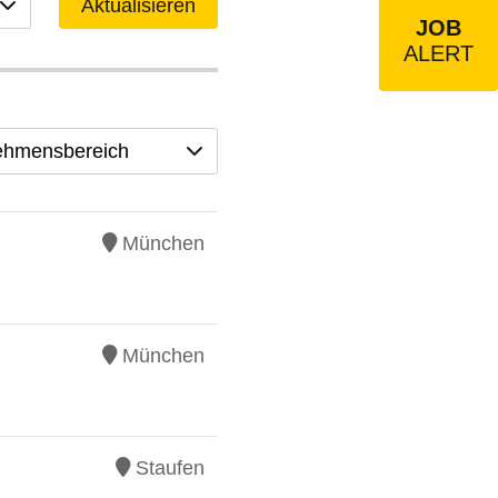
Aktualisieren
JOB
ALERT
ehmensbereich
München
München
Staufen