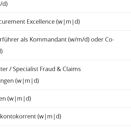
/d)
ocurement Excellence (w|m|d)
rführer als Kommandant (w/m/d) oder Co-
)
er / Specialist Fraud & Claims
ungen (w|m|d)
ren (w|m|d)
skontokorrent (w|m|d)