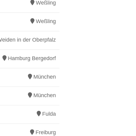
Weßling
Weßling
eiden in der Oberpfalz
Hamburg Bergedorf
München
München
Fulda
Freiburg