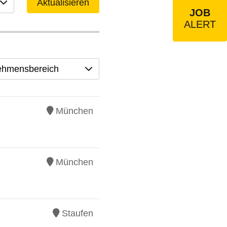
Aktualisieren
JOB
ALERT
ehmensbereich
München
München
Staufen