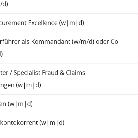
/d)
ocurement Excellence (w|m|d)
rführer als Kommandant (w/m/d) oder Co-
)
er / Specialist Fraud & Claims
ungen (w|m|d)
ren (w|m|d)
skontokorrent (w|m|d)