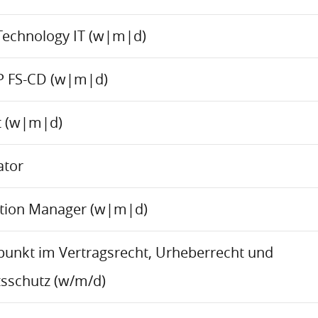
Technology IT (w|m|d)
P FS-CD (w|m|d)
ct (w|m|d)
ator
ation Manager (w|m|d)
rpunkt im Vertragsrecht, Urheberrecht und
sschutz (w/m/d)