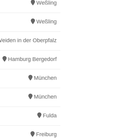
Weßling
Weßling
eiden in der Oberpfalz
Hamburg Bergedorf
München
München
Fulda
Freiburg