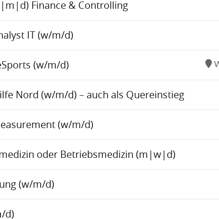
w|m|d) Finance & Controlling
alyst IT (w/m/d)
eSports (w/m/d)
W
fe Nord (w/m/d) – auch als Quereinstieg
Measurement (w/m/d)
tsmedizin oder Betriebsmedizin (m|w|d)
tung (w/m/d)
/d)