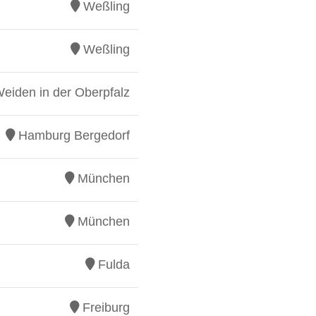
Weßling
Weßling
eiden in der Oberpfalz
Hamburg Bergedorf
München
München
Fulda
Freiburg