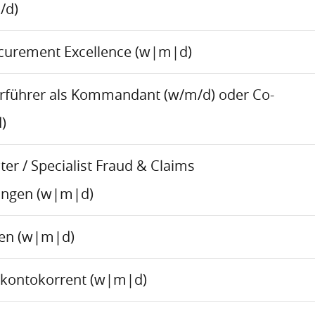
/d)
ocurement Excellence (w|m|d)
rführer als Kommandant (w/m/d) oder Co-
)
er / Specialist Fraud & Claims
ungen (w|m|d)
ren (w|m|d)
skontokorrent (w|m|d)