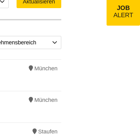
Aktualisieren
JOB
ALERT
ehmensbereich
München
München
Staufen