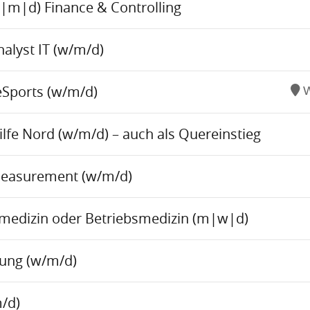
w|m|d) Finance & Controlling
alyst IT (w/m/d)
eSports (w/m/d)
W
fe Nord (w/m/d) – auch als Quereinstieg
Measurement (w/m/d)
tsmedizin oder Betriebsmedizin (m|w|d)
tung (w/m/d)
/d)