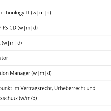
Technology IT (w|m|d)
P FS-CD (w|m|d)
ct (w|m|d)
ator
ation Manager (w|m|d)
rpunkt im Vertragsrecht, Urheberrecht und
sschutz (w/m/d)