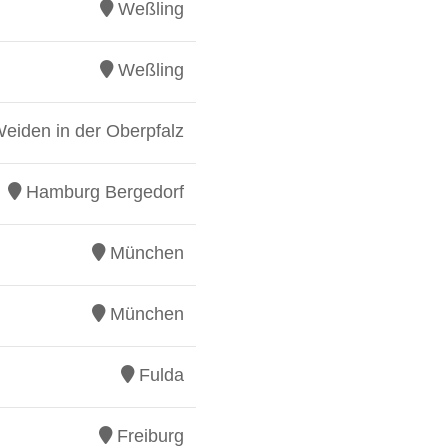
Weßling
Weßling
eiden in der Oberpfalz
Hamburg Bergedorf
München
München
Fulda
Freiburg