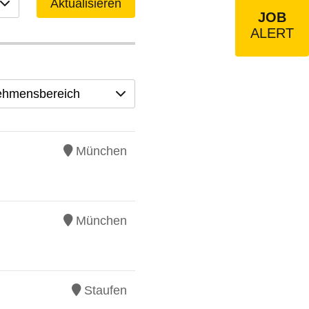
Aktualisieren
JOB
ALERT
ehmensbereich
München
München
Staufen