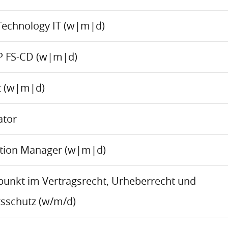
Technology IT (w|m|d)
P FS-CD (w|m|d)
ct (w|m|d)
ator
ation Manager (w|m|d)
rpunkt im Vertragsrecht, Urheberrecht und
sschutz (w/m/d)