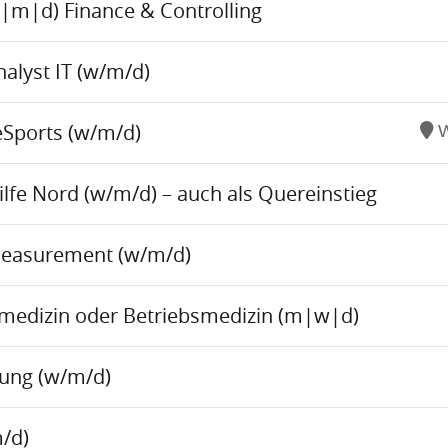
w|m|d) Finance & Controlling
alyst IT (w/m/d)
eSports (w/m/d)
W
fe Nord (w/m/d) – auch als Quereinstieg
Measurement (w/m/d)
tsmedizin oder Betriebsmedizin (m|w|d)
tung (w/m/d)
/d)