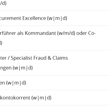
/d)
ocurement Excellence (w|m|d)
rführer als Kommandant (w/m/d) oder Co-
)
er / Specialist Fraud & Claims
ungen (w|m|d)
ren (w|m|d)
skontokorrent (w|m|d)