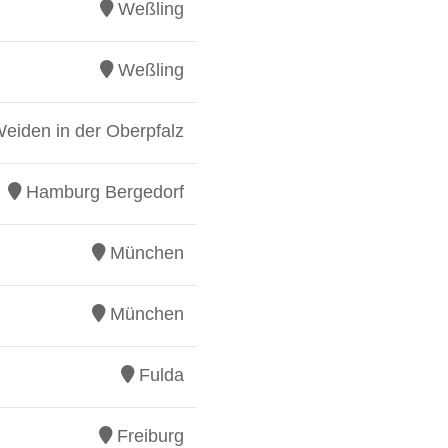
Weßling
Weßling
eiden in der Oberpfalz
Hamburg Bergedorf
München
München
Fulda
Freiburg