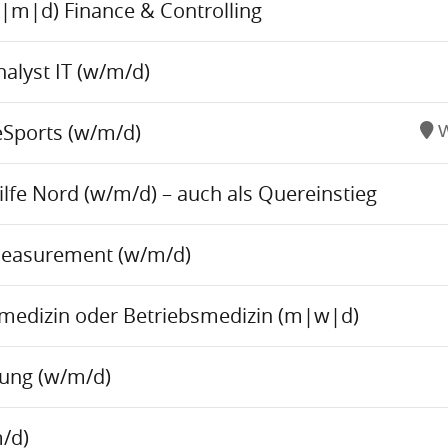
w|m|d) Finance & Controlling
alyst IT (w/m/d)
eSports (w/m/d)
W
fe Nord (w/m/d) – auch als Quereinstieg
Measurement (w/m/d)
tsmedizin oder Betriebsmedizin (m|w|d)
tung (w/m/d)
/d)