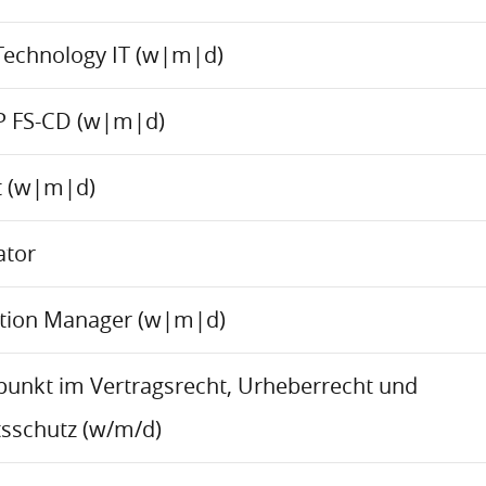
Technology IT (w|m|d)
P FS-CD (w|m|d)
ct (w|m|d)
ator
ation Manager (w|m|d)
rpunkt im Vertragsrecht, Urheberrecht und
sschutz (w/m/d)