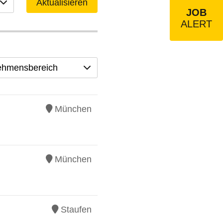
Aktualisieren
JOB
ALERT
ehmensbereich
München
München
Staufen