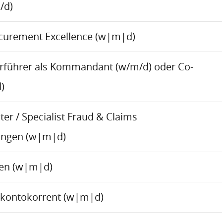
/d)
ocurement Excellence (w|m|d)
rführer als Kommandant (w/m/d) oder Co-
)
er / Specialist Fraud & Claims
ungen (w|m|d)
ren (w|m|d)
skontokorrent (w|m|d)