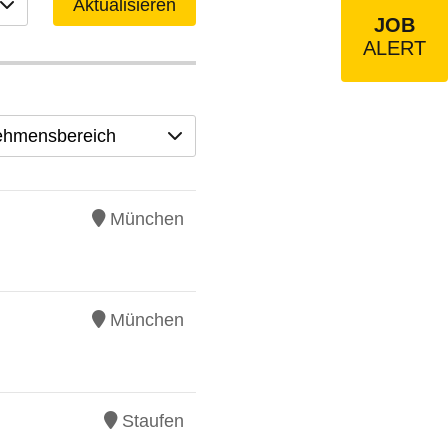
Aktualisieren
JOB
ALERT
ehmensbereich
München
München
Staufen