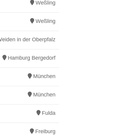
Weßling
Weßling
eiden in der Oberpfalz
Hamburg Bergedorf
München
München
Fulda
Freiburg