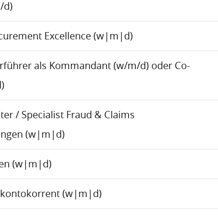
/d)
ocurement Excellence (w|m|d)
rführer als Kommandant (w/m/d) oder Co-
)
er / Specialist Fraud & Claims
ungen (w|m|d)
ren (w|m|d)
skontokorrent (w|m|d)