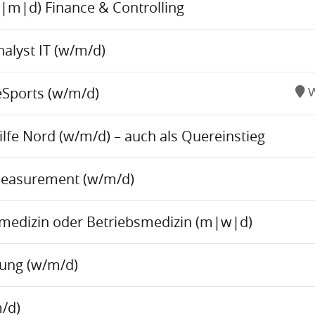
w|m|d) Finance & Controlling
alyst IT (w/m/d)
eSports (w/m/d)
W
fe Nord (w/m/d) – auch als Quereinstieg
Measurement (w/m/d)
tsmedizin oder Betriebsmedizin (m|w|d)
tung (w/m/d)
/d)