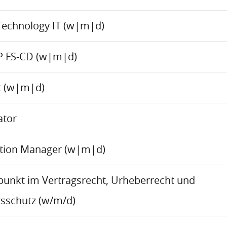
Technology IT (w|m|d)
P FS-CD (w|m|d)
ct (w|m|d)
ator
ation Manager (w|m|d)
rpunkt im Vertragsrecht, Urheberrecht und
sschutz (w/m/d)