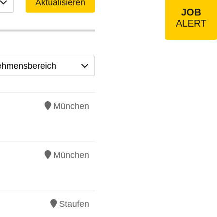
Aktualisieren
JOB
ALERT
ehmensbereich
München
München
Staufen