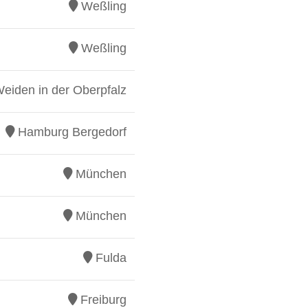
Weßling
Weßling
eiden in der Oberpfalz
Hamburg Bergedorf
München
München
Fulda
Freiburg