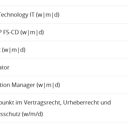
Technology IT (w|m|d)
P FS-CD (w|m|d)
ct (w|m|d)
ator
ation Manager (w|m|d)
rpunkt im Vertragsrecht, Urheberrecht und
sschutz (w/m/d)