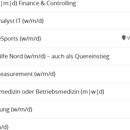
w|m|d) Finance & Controlling
alyst IT (w/m/d)
eSports (w/m/d)
W
fe Nord (w/m/d) – auch als Quereinstieg
Measurement (w/m/d)
tsmedizin oder Betriebsmedizin (m|w|d)
tung (w/m/d)
/d)