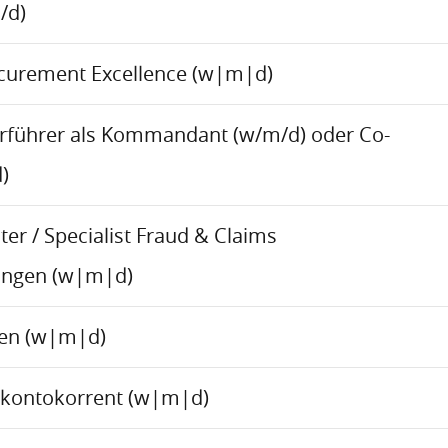
/d)
ocurement Excellence (w|m|d)
rführer als Kommandant (w/m/d) oder Co-
)
er / Specialist Fraud & Claims
ungen (w|m|d)
ren (w|m|d)
skontokorrent (w|m|d)