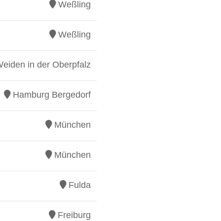
Weßling
Weßling
eiden in der Oberpfalz
Hamburg Bergedorf
München
München
Fulda
Freiburg