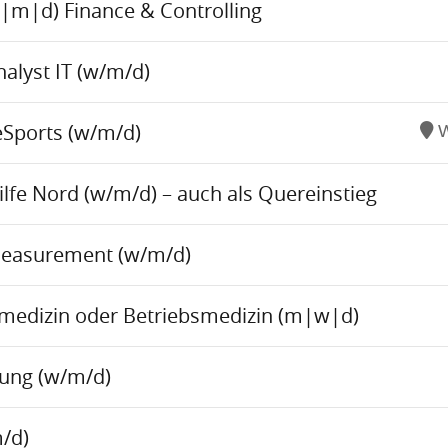
w|m|d) Finance & Controlling
alyst IT (w/m/d)
eSports (w/m/d)
W
fe Nord (w/m/d) – auch als Quereinstieg
Measurement (w/m/d)
tsmedizin oder Betriebsmedizin (m|w|d)
tung (w/m/d)
/d)