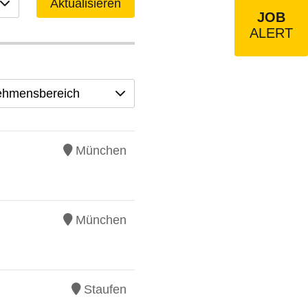
Aktualisieren
JOB
ALERT
ehmensbereich
München
München
Staufen