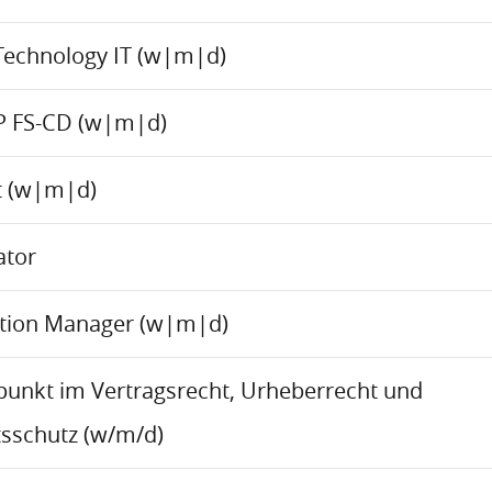
Technology IT (w|m|d)
P FS-CD (w|m|d)
ct (w|m|d)
ator
ation Manager (w|m|d)
rpunkt im Vertragsrecht, Urheberrecht und
sschutz (w/m/d)