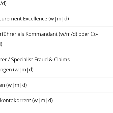
/d)
ocurement Excellence (w|m|d)
rführer als Kommandant (w/m/d) oder Co-
)
er / Specialist Fraud & Claims
ungen (w|m|d)
ren (w|m|d)
skontokorrent (w|m|d)