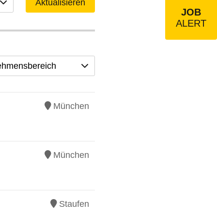
Aktualisieren
JOB
ALERT
ehmensbereich
München
München
Staufen