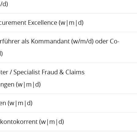
/d)
ocurement Excellence (w|m|d)
rführer als Kommandant (w/m/d) oder Co-
)
er / Specialist Fraud & Claims
ungen (w|m|d)
ren (w|m|d)
skontokorrent (w|m|d)