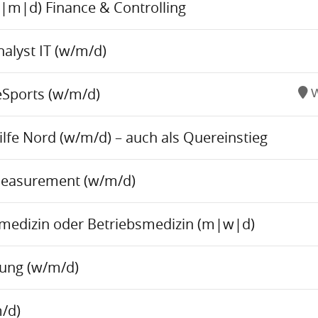
w|m|d) Finance & Controlling
alyst IT (w/m/d)
eSports (w/m/d)
W
fe Nord (w/m/d) – auch als Quereinstieg
Measurement (w/m/d)
tsmedizin oder Betriebsmedizin (m|w|d)
tung (w/m/d)
/d)