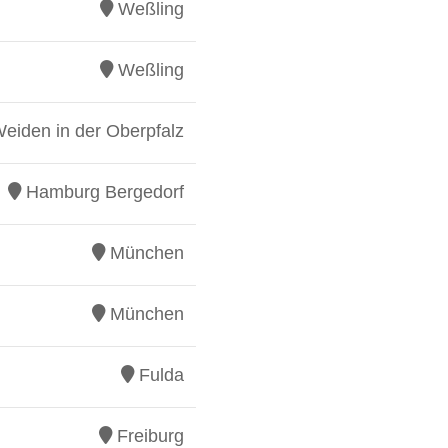
Weßling
Weßling
eiden in der Oberpfalz
Hamburg Bergedorf
München
München
Fulda
Freiburg