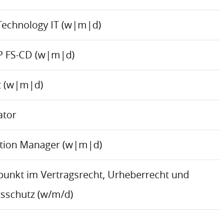
Technology IT (w|m|d)
P FS-CD (w|m|d)
ct (w|m|d)
ator
ation Manager (w|m|d)
rpunkt im Vertragsrecht, Urheberrecht und
sschutz (w/m/d)