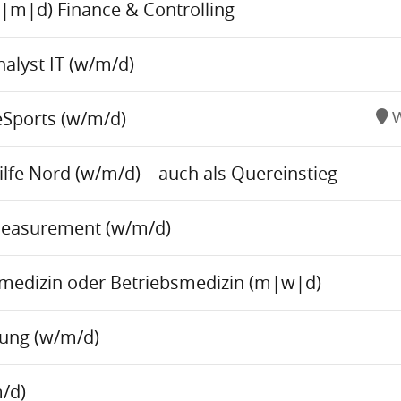
w|m|d) Finance & Controlling
alyst IT (w/m/d)
eSports (w/m/d)
W
fe Nord (w/m/d) – auch als Quereinstieg
Measurement (w/m/d)
tsmedizin oder Betriebsmedizin (m|w|d)
tung (w/m/d)
/d)