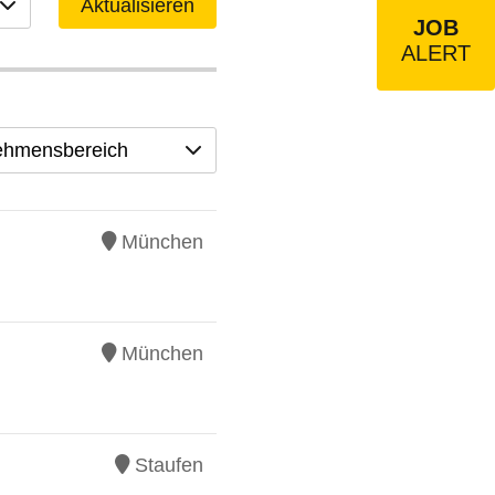
Aktualisieren
JOB
ALERT
ehmensbereich
München
München
Staufen