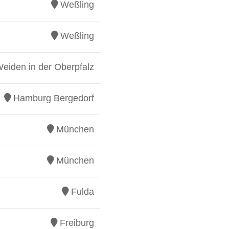
Weßling
Weßling
eiden in der Oberpfalz
Hamburg Bergedorf
München
München
Fulda
Freiburg