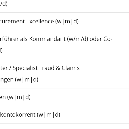
/d)
ocurement Excellence (w|m|d)
rführer als Kommandant (w/m/d) oder Co-
)
er / Specialist Fraud & Claims
ungen (w|m|d)
ren (w|m|d)
skontokorrent (w|m|d)