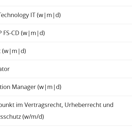
Technology IT (w|m|d)
P FS-CD (w|m|d)
ct (w|m|d)
ator
ation Manager (w|m|d)
rpunkt im Vertragsrecht, Urheberrecht und
sschutz (w/m/d)