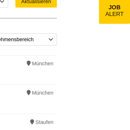
Aktualisieren
JOB
ALERT
ehmensbereich
München
München
Staufen