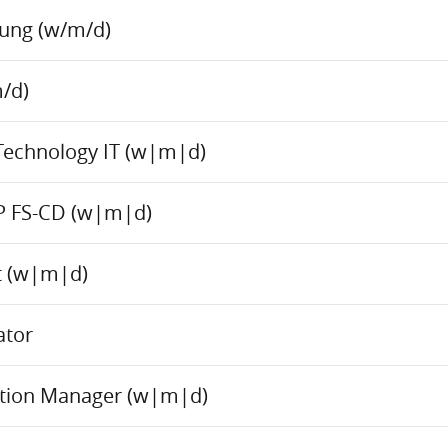
tung (w/m/d)
/d)
Technology IT (w|m|d)
P FS-CD (w|m|d)
ct (w|m|d)
ator
ation Manager (w|m|d)