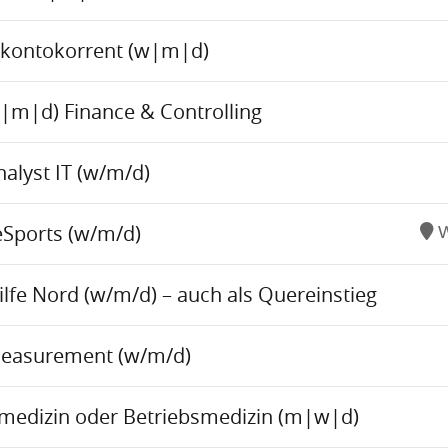
skontokorrent (w|m|d)
w|m|d) Finance & Controlling
alyst IT (w/m/d)
eSports (w/m/d)
W
fe Nord (w/m/d) – auch als Quereinstieg
Measurement (w/m/d)
tsmedizin oder Betriebsmedizin (m|w|d)