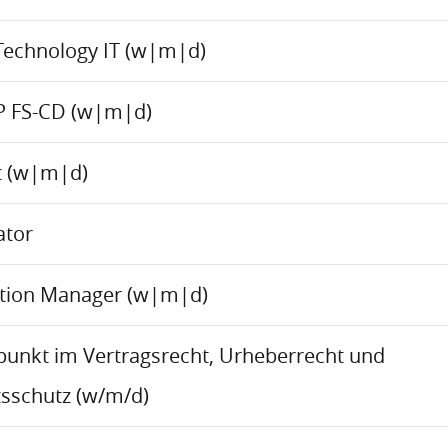
Technology IT (w|m|d)
P FS-CD (w|m|d)
ct (w|m|d)
ator
ation Manager (w|m|d)
rpunkt im Vertragsrecht, Urheberrecht und
sschutz (w/m/d)