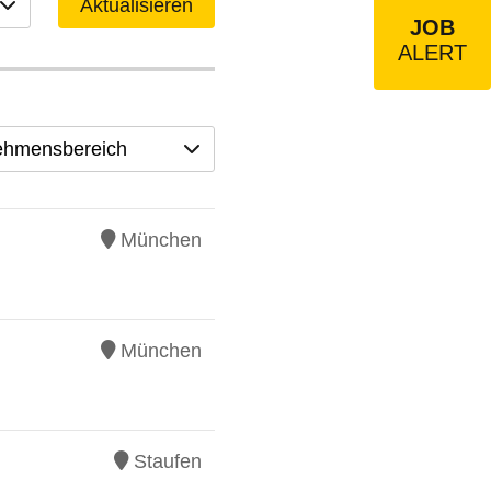
Aktualisieren
JOB
ALERT
ehmensbereich
München
München
Staufen