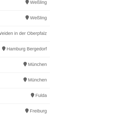
Weßling
Weßling
eiden in der Oberpfalz
Hamburg Bergedorf
München
München
Fulda
Freiburg