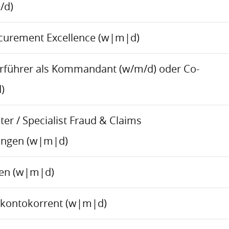
/d)
ocurement Excellence (w|m|d)
rführer als Kommandant (w/m/d) oder Co-
)
er / Specialist Fraud & Claims
ungen (w|m|d)
ren (w|m|d)
skontokorrent (w|m|d)