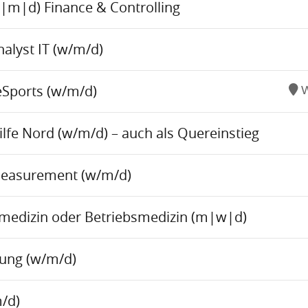
w|m|d) Finance & Controlling
alyst IT (w/m/d)
eSports (w/m/d)
W
fe Nord (w/m/d) – auch als Quereinstieg
Measurement (w/m/d)
tsmedizin oder Betriebsmedizin (m|w|d)
tung (w/m/d)
/d)